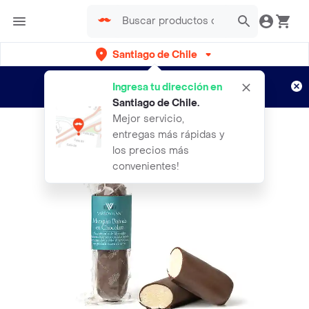
Santiago de Chile
Regístrate
¿Nuevo en Rappi?
y disfruta de
Ingresa tu dirección en
envíos gratis por semanas
Aplican TyC
Santiago de Chile
.
Mejor servicio,
entregas más rápidas y
los precios más
convenientes!