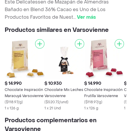
Este Delicatessen de Mazapán de Almendras
Bañado en Blend 36% Cacao es Uno de Los
Productos Favoritos de Nuest
...
Ver más
Productos similares en Varsovienne
$ 14.990
$ 10.930
$ 14.990
$ 1
Chocolate Inspiración
Chocolate Mix Leches
Chocolate Inspiración
Cho
Maracuyá Varsovienne
Varsovienne
Frutilla Varsovienne
Var
(
$118.97/g
)
(
$520.72/und
)
(
$118.97/g
)
(
$5
1 x 126 g
1 x 21 Und
1 x 126 g
1 x 
Productos complementarios en
Varsovienne