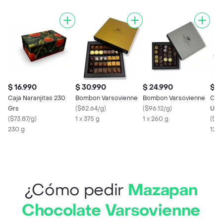
$ 16.990
$ 30.990
$ 24.990
$ 1
Caja Naranjitas 230
Bombon Varsovienne
Bombon Varsovienne
Caja
Grs
(
$82.64/g
)
(
$96.12/g
)
Uni
(
$73.87/g
)
1 x 375 g
1 x 260 g
(
$14
230 g
12 
¿Cómo pedir
Mazapan
Chocolate Varsovienne