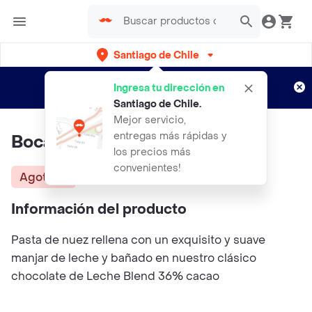
Santiago de Chile
Regístrate
¿Nuevo en Rappi?
y disfruta de
Ingresa tu dirección en
envíos gratis por semanas
Aplican TyC
Santiago de Chile
.
Mejor servicio,
entregas más rápidas y
Bocados
los precios más
convenientes!
Agotado
Información del producto
Pasta de nuez rellena con un exquisito y suave
manjar de leche y bañado en nuestro clásico
chocolate de Leche Blend 36% cacao