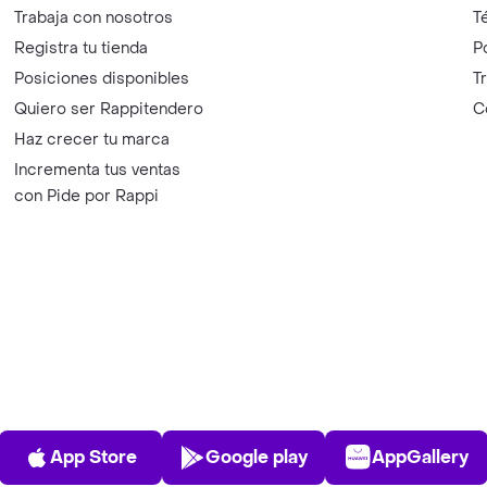
Trabaja con nosotros
T
Registra tu tienda
P
Posiciones disponibles
T
Quiero ser Rappitendero
C
Haz crecer tu marca
Incrementa tus ventas
con Pide por Rappi
App Store
Play Store
AppGalle
App Store
Google play
AppGallery