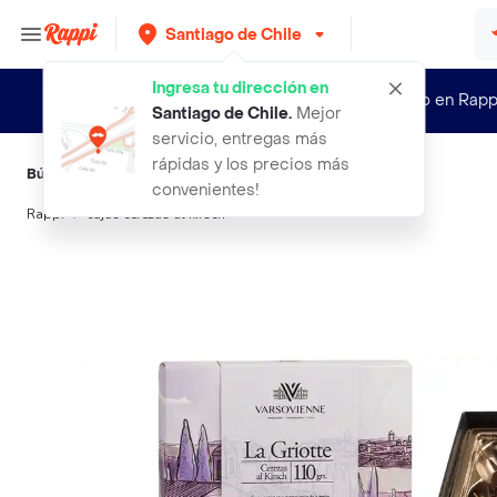
Santiago de Chile
Ingresa tu dirección en
¿Nuevo en Rapp
Santiago de Chile
.
Mejor
servicio, entregas más
rápidas y los precios más
Búsquedas relacionadas:
Chocolates
,
Varsovienne
convenientes!
Rappi
cajas cerezas al kirsch