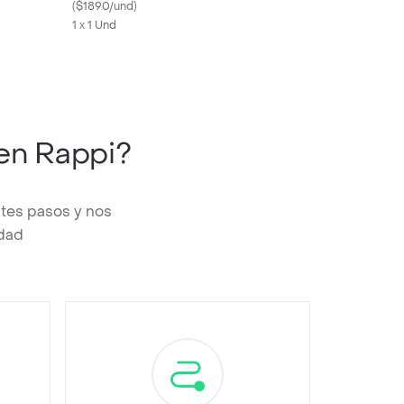
(
$1890/und
)
1 x 1 Und
en Rappi?
ntes pasos y nos
edad