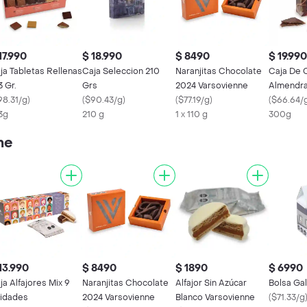
17.990
$ 18.990
$ 8490
$ 19.990
ja Tabletas Rellenas
Caja Seleccion 210
Naranjitas Chocolate
Caja De 
3 Gr.
Grs
2024 Varsovienne
Almendra
98.31/g
)
(
$90.43/g
)
(
$77.19/g
)
Grs
(
$66.64/
3g
210 g
1 x 110 g
300g
ne
13.990
$ 8490
$ 1890
$ 6990
ja Alfajores Mix 9
Naranjitas Chocolate
Alfajor Sin Azúcar
Bolsa Ga
idades
2024 Varsovienne
Blanco Varsovienne
(
$71.33/g