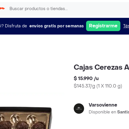
Registrarme
i?
Disfruta de
envíos gratis por semanas
Té
Cajas Cerezas A
$ 15.990
/
u
$145.37/g
(
1 X 110.0 g
)
Varsovienne
Disponible en
Santi