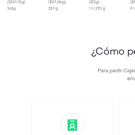
(
$101.17/g
)
(
$97.24/g
)
(
$7/g
)
(
$
163g
257 g
1 X 270 g
9 
¿Cómo p
Para pedir Caja
enc