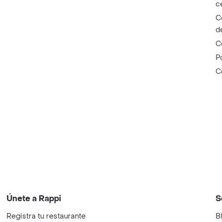
c
C
d
C
P
C
Únete a Rappi
S
Registra tu restaurante
B