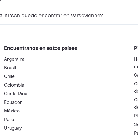
l Kirsch puedo encontrar en Varsovienne?
Encuéntranos en estos países
P
Argentina
H
m
Brasil
S
Chile
C
Colombia
d
Costa Rica
C
Ecuador
d
México
P
Perú
S
Uruguay
P