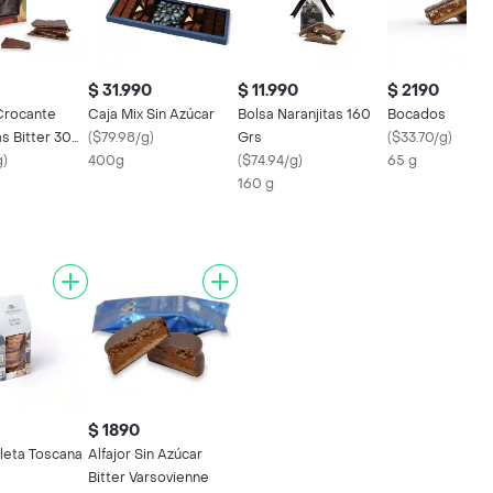
$ 31.990
$ 11.990
$ 2190
Crocante
Caja Mix Sin Azúcar
Bolsa Naranjitas 160
Bocados
s Bitter 300
(
$79.98/g
)
Grs
(
$33.70/g
)
g
)
400g
(
$74.94/g
)
65 g
160 g
$ 1890
lleta Toscana
Alfajor Sin Azúcar
)
Bitter Varsovienne