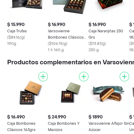
$ 15.990
$ 16.990
$ 16.990
$ 
Caja Trufas
Varsovienne
Caja Naranjitas 230
Ca
(
$84.16/g
)
Bombones Clásicos
Grs
18
190g
sin Azúcar
(
$106.19/g
)
(
$73.87/g
)
(
$
1 X 160 g
230 g
18
Productos complementarios en Varsovien
$ 16.490
$ 24.990
$ 1890
$ 
Caja Bombones
Caja Bombones Y
Varsovienne Alfajor Sin
Ca
Clásicos 163grs
Macizos
Azúcar
Un