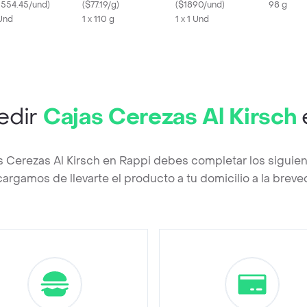
1554.45/und
)
(
$77.19/g
)
(
$1890/und
)
98 g
Und
1 x 110 g
1 x 1 Und
edir
Cajas Cerezas Al Kirsch
s Cerezas Al Kirsch en Rappi debes completar los siguie
argamos de llevarte el producto a tu domicilio a la brev