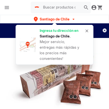
Santiago de Chile
Regístrate
¿Nuevo en Rappi?
y disfruta de
Ingresa tu dirección en
envíos gratis por semanas
Aplican TyC
Santiago de Chile
.
Mejor servicio,
entregas más rápidas y
los precios más
convenientes!