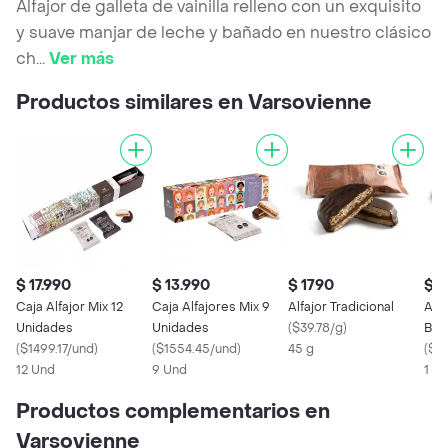
Alfajor de galleta de vainilla relleno con un exquisito
y suave manjar de leche y bañado en nuestro clásico
ch
...
Ver más
Productos similares en Varsovienne
$ 17.990
$ 13.990
$ 1790
$ 1
Caja Alfajor Mix 12
Caja Alfajores Mix 9
Alfajor Tradicional
Alfa
Unidades
Unidades
(
$39.78/g
)
Bla
(
$1499.17/und
)
(
$1554.45/und
)
45 g
(
$1
12 Und
9 Und
1 x 
Productos complementarios en
Varsovienne