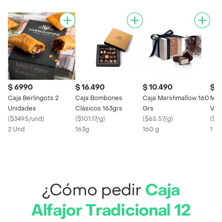
$ 6990
$ 16.490
$ 10.490
$ 2
Caja Berlingots 2
Caja Bombones
Caja Marshmallow 160
Maz
Unidades
Clásicos 163grs
Grs
Var
(
$3495/und
)
(
$101.17/g
)
(
$65.57/g
)
(
$4
2 Und
163g
160 g
1 x 
¿Cómo pedir
Caja
Alfajor Tradicional 12