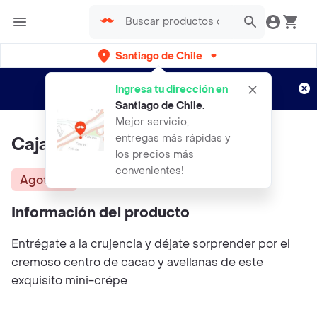
Santiago de Chile
Regístrate
¿Nuevo en Rappi?
y disfruta de
Ingresa tu dirección en
envíos gratis por semanas
Aplican TyC
Santiago de Chile
.
Mejor servicio,
entregas más rápidas y
Caja Berlingots 1 Unidades
los precios más
convenientes!
Agotado
Información del producto
Entrégate a la crujencia y déjate sorprender por el
cremoso centro de cacao y avellanas de este
exquisito mini-crépe