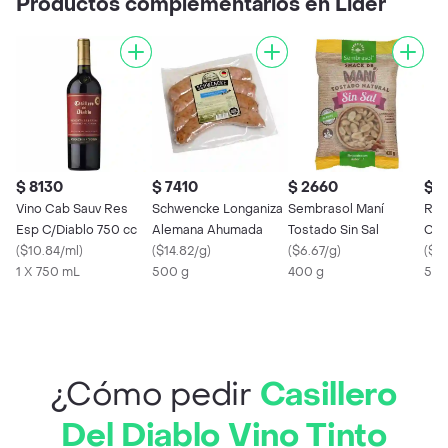
Productos complementarios en Lider
$ 8130
$ 7410
$ 2660
$ 
Vino Cab Sauv Res
Schwencke Longaniza
Sembrasol Maní
Rav
Esp C/Diablo 750 cc
Alemana Ahumada
Tostado Sin Sal
Car
(
$10.84/ml
)
(
$14.82/g
)
(
$6.67/g
)
(
$7.
1 X 750 mL
500 g
400 g
500
¿Cómo pedir
Casillero
Del Diablo Vino Tinto