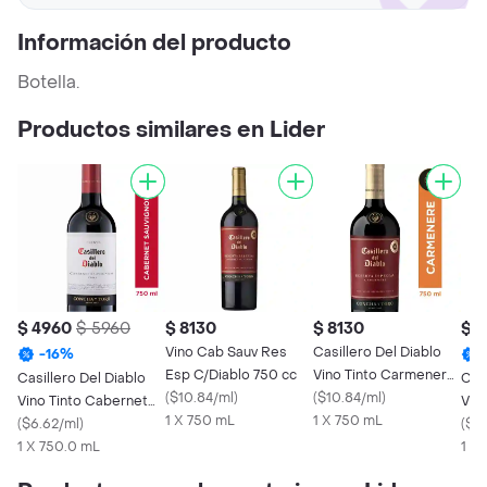
Información del producto
Botella.
Productos similares en Lider
$ 4960
$ 5960
$ 8130
$ 8130
$ 
Vino Cab Sauv Res
Casillero Del Diablo
-
16
%
Esp C/Diablo 750 cc
Vino Tinto Carmenere
Casillero Del Diablo
Casi
(
$10.84/ml
)
Resrv. Especial 750 cc
(
$10.84/ml
)
Vino Tinto Cabernet
Vin
1 X 750 mL
1 X 750 mL
Sauvignon 750 mL
(
$6.62/ml
)
Pri
(
$11
1 X 750.0 mL
750
1 X