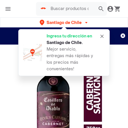
Santiago de Chile
Regístrate
¿Nuevo en Rappi?
y disfruta de
Ingresa tu dirección en
envíos gratis por semanas
Aplican TyC
Santiago de Chile
.
Mejor servicio,
entregas más rápidas y
los precios más
convenientes!