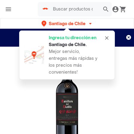
Santiago de Chile
Regístrate
¿Nuevo en Rappi?
y disfruta de
Ingresa tu dirección en
envíos gratis por semanas
Aplican TyC
Santiago de Chile
.
Mejor servicio,
entregas más rápidas y
los precios más
convenientes!