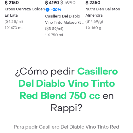
$ 2150
$ 4190
$ 5990
$ 2350
Kross Cerveza Golden
Nutra Bien Galletón
-
30
%
En Lata
Almendra
Casillero Del Diablo
(
$4.58/ml
)
(
$14.69/g
)
Vino Tinto Malbec 750
1 X 470 mL
1 X 160 g
cc
(
$5.59/ml
)
1 X 750 mL
¿Cómo pedir
Casillero
Del Diablo Vino Tinto
Red Blend 750 cc
en
Rappi?
Para pedir Casillero Del Diablo Vino Tinto Red