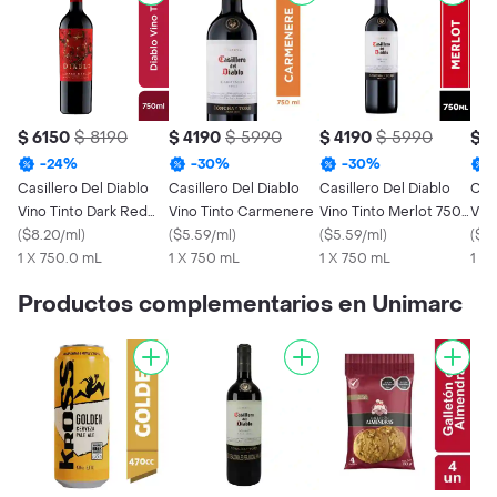
$ 6150
$ 8190
$ 4190
$ 5990
$ 4190
$ 5990
$ 4
-
24
%
-
30
%
-
30
%
Casillero Del Diablo
Casillero Del Diablo
Casillero Del Diablo
Casi
Vino Tinto Dark Red
Vino Tinto Carmenere
Vino Tinto Merlot 750
Vin
Blend 750 cc
(
$8.20/ml
)
(
$5.59/ml
)
cc
(
$5.59/ml
)
cc
(
$5.
1 X 750.0 mL
1 X 750 mL
1 X 750 mL
1 X
Productos complementarios en Unimarc