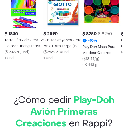
$ 1840
$ 2590
$ 8250
$ 9260
$ 
Torre Lápiz de Cera 12
Giotto Crayones Cera
Col
-
10
%
Colores Triangulares
Maxi Extra Large (12
Ofi
Play Doh Masa Para
(
$1843.70/und
)
Crayones) Caja
(
$2589.60/und
)
Bla
(
$2
Moldear Colores
1 Und
1 Und
1 U
Surtidos Arco Iris
(
$18.44/g
)
1 X 448 g
¿Cómo pedir
Play-Doh
Avión Primeras
Creaciones
en Rappi?