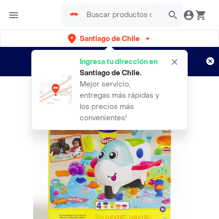
Santiago de Chile
Regístrate
¿Nuevo en Rappi?
y disfruta de
Ingresa tu dirección en
envíos gratis por semanas
Aplican TyC
Santiago de Chile
.
Mejor servicio,
entregas más rápidas y
los precios más
convenientes!