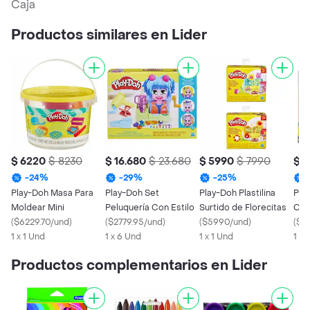
Caja
Productos similares en Lider
$ 6220
$ 8230
$ 16.680
$ 23.680
$ 5990
$ 7990
$ 
-
24
%
-
29
%
-
25
%
Play-Doh Masa Para
Play-Doh Set
Play-Doh Plastilina
Pla
Moldear Mini
Peluquería Con Estilo
Surtido de Florecitas
Cla
(
$6229.70/und
)
(
$2779.95/und
)
(
$5990/und
)
(
$2
1 x 1 Und
1 x 6 Und
1 x 1 Und
1 X 
Productos complementarios en Lider