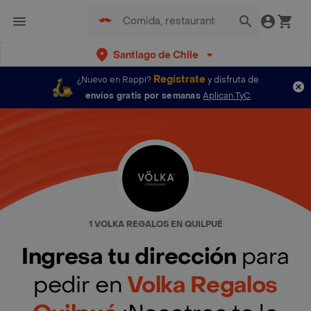
Santiago de Chile
Regístrate
¿Nuevo en Rappi?
y disfruta de
envíos gratis por semanas
Aplican TyC
1 VOLKA REGALOS EN QUILPUÉ
Ingresa tu dirección
para
pedir en
Volka Regalos