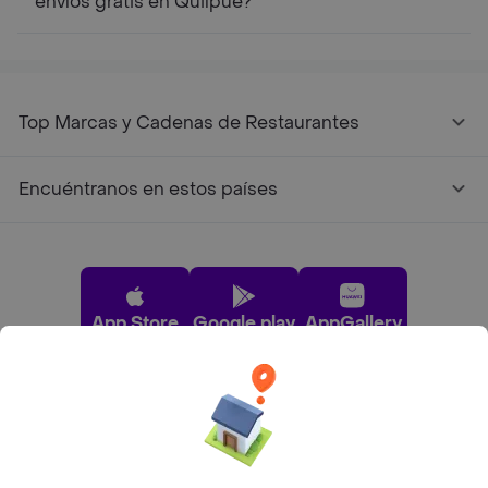
envíos gratis en Quilpué?
Top Marcas y Cadenas de Restaurantes
Encuéntranos en estos países
App Store
Google play
AppGallery
Pide tu comida favorita cerca de ti