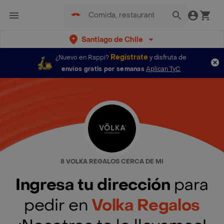
Santiago de Chile
Regístrate
¿Nuevo en Rappi?
y disfruta de
envíos gratis por semanas
Aplican TyC
8 VOLKA REGALOS CERCA DE MI
Ingresa tu dirección
para
pedir en
Volka Regalos