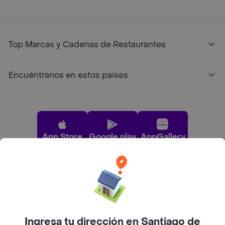
Top Marcas y Cadenas de Restaurantes
Encuéntranos en estos países
App Store
Google play
AppGallery
Pide tu comida favorita cerca de ti
Categorías
Ingresa tu dirección en Santiago de