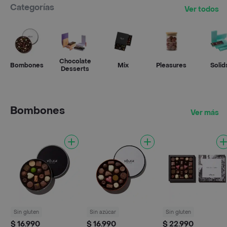
Categorías
Ver todos
Chocolate
Bombones
Mix
Pleasures
Solid
Desserts
Bombones
Ver más
Sin gluten
Sin azúcar
Sin gluten
$ 16.990
$ 16.990
$ 22.990