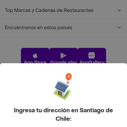
Top Marcas y Cadenas de Restaurantes
Encuéntranos en estos países
App Store
Google play
AppGallery
Pide tu comida favorita cerca de ti
Categorías
Ingresa tu dirección en Santiago de
Chile:
Únete a Rappi