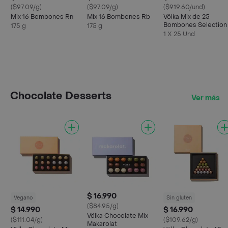
($97.09/g)
($97.09/g)
($919.60/und)
Mix 16 Bombones Rn
Mix 16 Bombones Rb
Völka Mix de 25
Bombones Selection
175 g
175 g
1 X 25 Und
Chocolate Desserts
Ver más
$ 16.990
Vegano
Sin gluten
($84.95/g)
$ 14.990
$ 16.990
Völka Chocolate Mix
($111.04/g)
($109.62/g)
Makarolat