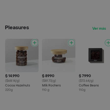
Pleasures
Ver más
$ 14.990
$ 8990
$ 7990
($68.14/g)
($81.73/g)
($72.64/g)
Cocoa Hazelnuts
Milk Rochers
Coffee Beans
220g
110 g
110g