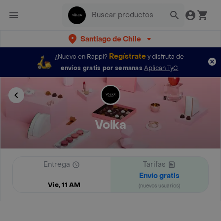
Santiago de Chile
Regístrate
¿Nuevo en Rappi?
y disfruta de
envíos gratis por semanas
Aplican TyC
Volka
Entrega
Tarifas
Envío gratis
Vie, 11 AM
(nuevos usuarios)