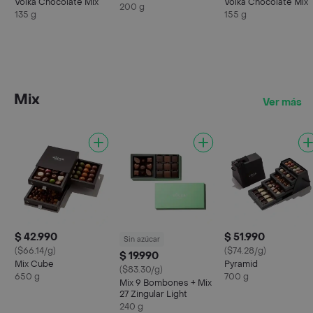
Völka Chocolate Mix
Völka Chocolate Mix
200 g
135 g
155 g
Mix
Ver más
$ 42.990
$ 51.990
Sin azúcar
($66.14/g)
($74.28/g)
$ 19.990
Mix Cube
Pyramid
($83.30/g)
650 g
700 g
Mix 9 Bombones + Mix
27 Zingular Light
240 g