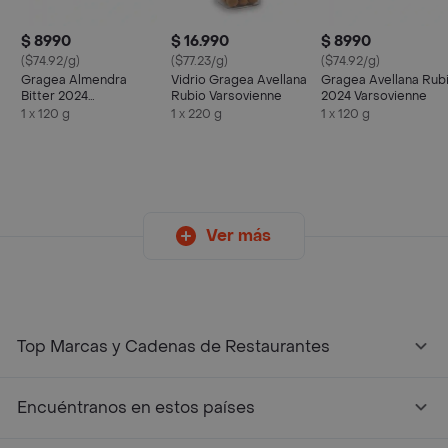
$ 8990
$ 16.990
$ 8990
($74.92/g)
($77.23/g)
($74.92/g)
Gragea Almendra
Vidrio Gragea Avellana
Gragea Avellana Rub
Bitter 2024
Rubio Varsovienne
2024 Varsovienne
Varsovienne
1 x 120 g
1 x 220 g
1 x 120 g
Ver más
Top Marcas y Cadenas de Restaurantes
Encuéntranos en estos países