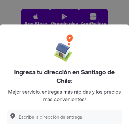
App Store
Google play
AppGallery
Pide tu comida favorita cerca de ti
Categorías
Ingresa tu dirección en Santiago de
Chile:
Únete a Rappi
Mejor servicio, entregas más rápidas y los precios
más convenientes!
Sobre Rappi
Facebook
Twitter
Instagram