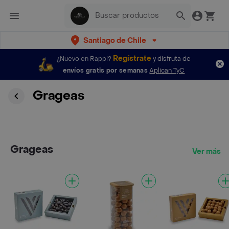
Santiago de Chile
Regístrate
¿Nuevo en Rappi?
y disfruta de
envíos gratis por semanas
Aplican TyC
Grageas
Grageas
Ver más