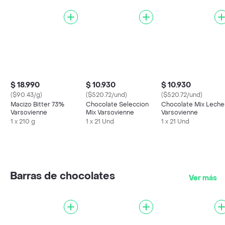
$ 18.990
$ 10.930
$ 10.930
($90.43/g)
($520.72/und)
($520.72/und)
Macizo Bitter 73%
Chocolate Seleccion
Chocolate Mix Leche
Varsovienne
Mix Varsovienne
Varsovienne
1 x 210 g
1 x 21 Und
1 x 21 Und
Barras de chocolates
Ver más