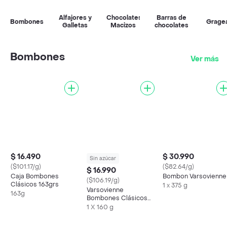
Alfajores y
Chocolates
Barras de
Bombones
Grage
Galletas
Macizos
chocolates
Bombones
Ver más
$ 16.490
$ 30.990
Sin azúcar
($101.17/g)
($82.64/g)
$ 16.990
Caja Bombones
Bombon Varsovienne
($106.19/g)
Clásicos 163grs
1 x 375 g
Varsovienne
163g
Bombones Clásicos
sin Azúcar
1 X 160 g