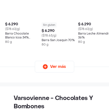
$ 6.290
$ 6.290
Sin gluten
($78.63/g)
($78.63/g)
$ 6.290
Barra Chocolate
Barra Leche Almendr
($78.63/g)
Blanco Icoa 34%
36%
Barra San Joaquin 70%
Varsovienne
80 g
80 g
80 g
Ver más
Varsovienne - Chocolates Y
Bombones