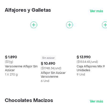
Alfajores y Galletas
Ver más
$ 1.890
$ 13.990
Sin azúcar
($7/g)
($1554.45/und)
$ 10.490
Varsovienne Alfajor Sin
Caja Alfajores Mix 9
($1748.34/und)
Azúcar
Unidades
Alfajor Sin Azúcar
1 X 270 g
9 Und
Varsovienne
6 Und
Chocolates Macizos
Ver más