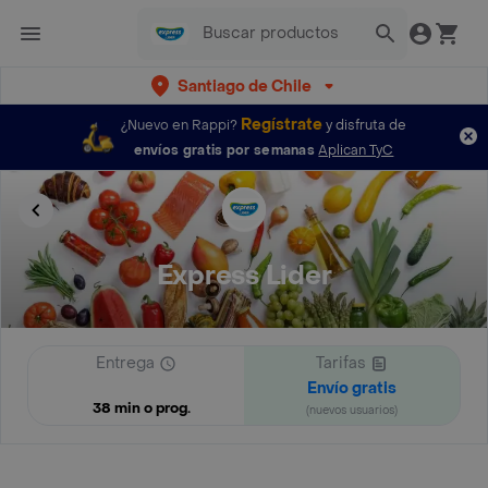
Santiago de Chile
Regístrate
¿Nuevo en Rappi?
y disfruta de
envíos gratis por semanas
Aplican TyC
Express Lider
Entrega
Tarifas
Envío gratis
38 min o prog.
(nuevos usuarios)