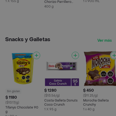
1 X 155 g
1 x 900 mL
Chorizo Parrillero
Premium
400 g
Snacks y Galletas
Ver más
$ 1280
$ 450
Sin gluten
($13.56/g)
($11.25/g)
$ 1180
Costa Galleta Donuts
Morocha Galleta
($13.17/g)
Coco Crunch
Crunchy
Tifanys Chocolate 90
1 X 95 g
1 x 40 g
g