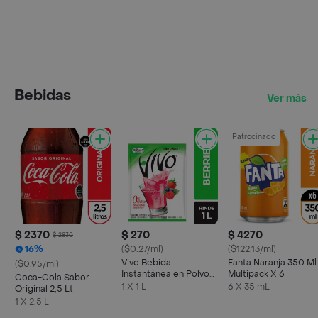
Bebidas
Ver más
Patrocinado
$ 2370
$ 270
$ 4270
$ 2830
16%
($0.27/ml)
($122.13/ml)
Vivo Bebida
Fanta Naranja 350 Ml
($0.95/ml)
Instantánea en Polvo
Multipack X 6
Coca-Cola Sabor
Sabor a Berries 1 L
1 X 1 L
6 X 35 mL
Original 2,5 Lt
1 X 2.5 L