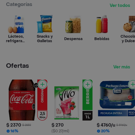
Categorías
Ver todos
Lácteos,
Snacks y
Chocol
Despensa
Bebidas
refrigerados
Galletas
y Dulce
y huevos
Ofertas
Ver más
$ 2370
$ 270
$ 4760/u
$ 2830
$ 5960/u
16%
($0.27/ml)
20%