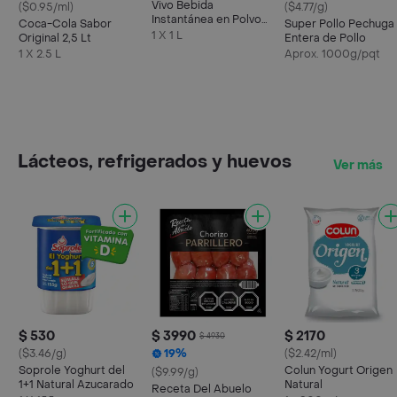
Vivo Bebida
($0.95/ml)
($4.77/g)
Instantánea en Polvo
Coca-Cola Sabor
Super Pollo Pechuga
Sabor a Berries 1 L
1 X 1 L
Original 2,5 Lt
Entera de Pollo
1 X 2.5 L
Aprox. 1000g/pqt
Lácteos, refrigerados y huevos
Ver más
$ 530
$ 3990
$ 2170
$ 4930
($3.46/g)
19%
($2.42/ml)
Soprole Yoghurt del
Colun Yogurt Origen
($9.99/g)
1+1 Natural Azucarado
Natural
Receta Del Abuelo