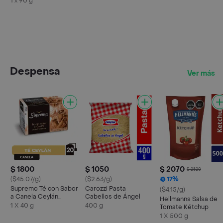
1 x 90 g
Despensa
Ver más
$ 1800
$ 1050
$ 2070
$ 2520
($45.07/g)
($2.63/g)
17%
Supremo Té con Sabor
Carozzi Pasta
($4.15/g)
a Canela Ceylán
Cabellos de Ángel
Hellmanns Salsa de
Aromatizado
1 X 40 g
400 g
Tomate Kétchup
1 X 500 g