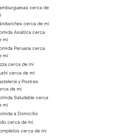
amburguesas cerca de
i
ándwiches cerca de mi
omida Asiática cerca
e mi
omida Peruana cerca
e mi
izza cerca de mi
ushi cerca de mi
astelería y Postres
erca de mi
omida Saludable cerca
e mi
omida a Domicilio
ollo cerca de mi
ompletos cerca de mi