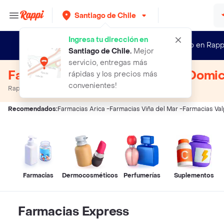
Santiago de Chile
Ingresa tu dirección en
¿Nuevo en Rapp
Santiago de Chile
.
Mejor
servicio, entregas más
Farmacias de Turno Delivery a Domic
rápidas y los precios más
convenientes!
Rappi
Farmacias A Domicilio
Recomendados:
Farmacias Arica
-
Farmacias Viña del Mar
-
Farmacias Val
Farmacias
Dermocosméticos
Perfumerías
Suplementos
Farmacias Express