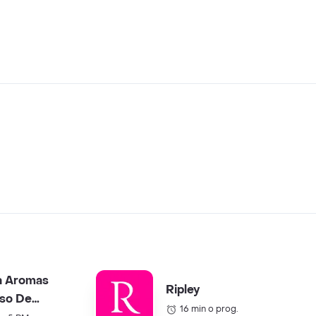
a Aromas
Ripley
so De
16 min o prog.