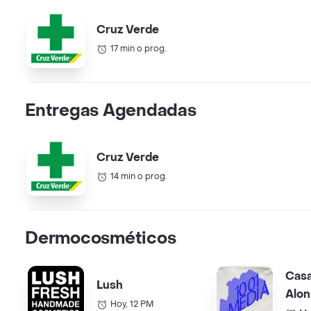
Cruz Verde
17 min o prog.
Entregas Agendadas
Cruz Verde
14 min o prog.
Dermocosméticos
Cas
Lush
Alon
Hoy, 12 PM