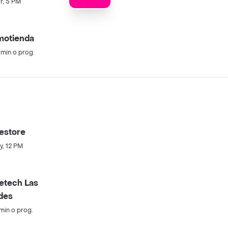
dova
r, 5 PM
motienda
 min o prog.
estore
y, 12 PM
etech Las
des
 min o prog.