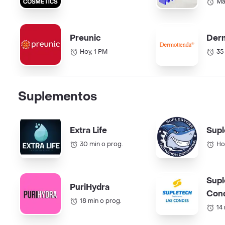
Cor
Ma
Preunic
Der
Hoy, 1 PM
35
Suplementos
Extra Life
Supl
30 min o prog.
Ho
Supl
PuriHydra
Con
18 min o prog.
14