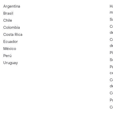
Argentina
H
m
Brasil
S
Chile
C
Colombia
d
Costa Rica
C
Ecuador
d
México
P
Perú
S
Uruguay
P
c
C
d
C
P
C