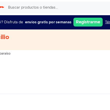
Registrarme
i?
Disfruta de
envíos gratis por semanas
Té
ilio
paraíso