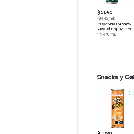
$ 2090
($4.45/ml)
Patagonia Cerveza
Austral Hoppy Lager
en Lata 470 cc
1 X 470 mL
Snacks y Gal
$ 3790