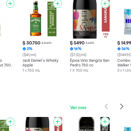
$ 30.750
$ 5490
$ 14.9
$ 31.690
$ 6590
2%
16%
36%
($41/ml)
($7.32/ml)
($14990
no
Jack Daniel´s Whisky
Épica Vino Sangría San
Combo 
ut 750
Apple
Pedro 750 cc
Walker 
Coca-C
1 x 750 mL
1 X 750 mL
3 x 1 Un
Hielo
Ver más