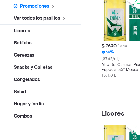
Promociones
Ver todos los pasillos
Licores
Bebidas
$ 7630
$ 8890
14%
Cervezas
($7.63/ml)
Alto Del Carmen Pis
Snacks y Galletas
Especial 35° Moscat
100% Uvas Finas 1 L
1 X 1.0 L
Congelados
Salud
Hogar y jardín
Licores
Combos