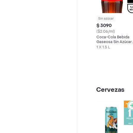
Sin azúcar
$ 3090
($2.06/ml)
Coca-Cola Bebida
Gaseosa Sin Azúcar
1.5 L
1 X 1.5 L
Cervezas