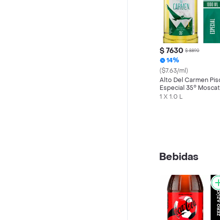
$ 7630
$ 8890
14%
($7.63/ml)
Alto Del Carmen Pis
Especial 35° Moscat
100% Uvas Finas 1 L
1 X 1.0 L
Bebidas