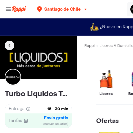
Santiago de Chile
¿Nuevo en Rapp
Rappi
Licores A Domicili
Turbo Liquidos Tobalaba
Licores
Be
Entrega
15 - 30 min
Envío gratis
Ofertas
Tarifas
(nuevos usuarios)