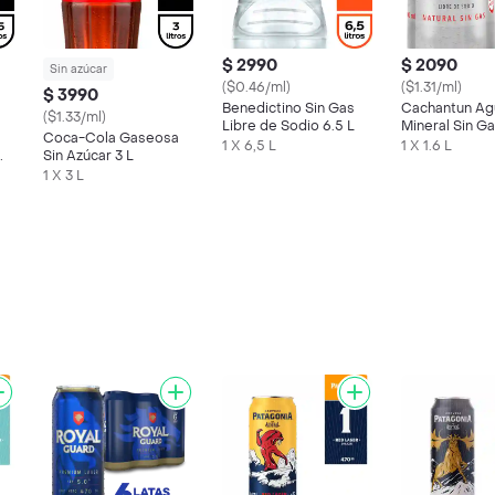
$ 2990
$ 2090
Sin azúcar
($0.46/ml)
($1.31/ml)
$ 3990
Benedictino Sin Gas
Cachantun Ag
($1.33/ml)
Libre de Sodio 6.5 L
Mineral Sin G
Coca-Cola Gaseosa
Libre de Sodio
1 X 6,5 L
1 X 1.6 L
Sin Azúcar 3 L
1 X 3 L