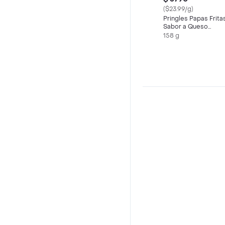
($23.99/g)
Pringles Papas Frita
Sabor a Queso
Cheddar
158 g