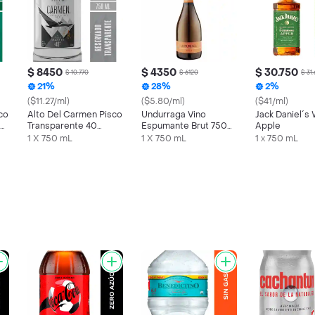
$ 8450
$ 4350
$ 30.750
$ 10.770
$ 6120
$ 31
21%
28%
2%
($11.27/ml)
($5.80/ml)
($41/ml)
co
Alto Del Carmen Pisco
Undurraga Vino
Jack Daniel´s
el
Transparente 40
Espumante Brut 750
Apple
Grados 750 cc
cc
1 X 750 mL
1 X 750 mL
1 x 750 mL