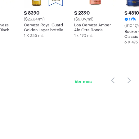
$ 8390
$ 2390
$ 4810
($23.64/ml)
($5.09/ml)
17%
rveza
Cerveza Royal Guard
Loa Cerveza Amber
($10.17/
Black
Golden Lager botella
Ale Otra Ronda
Becker
1 X 355 mL
1 x 470 mL
Classic
6 x 473 
6 X 473
Ver más