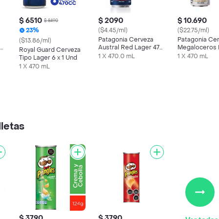
$ 6510
$ 2090
$ 10.690
$ 8490
23%
($4.45/ml)
($22.75/ml)
Patagonia Cerveza
Patagonia Ce
($13.86/ml)
Austral Red Lager 470
Megaloceros 
Royal Guard Cerveza
cc
470 cc
1 X 470.0 mL
1 X 470 mL
Tipo Lager 6 x 1 Und
1 X 470 mL
letas
$ 3790
$ 3790