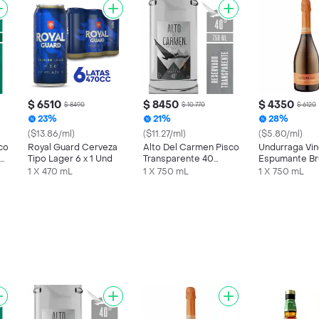
$ 6510
$ 8450
$ 4350
$ 8490
$ 10.770
$ 6120
23%
21%
28%
($13.86/ml)
($11.27/ml)
($5.80/ml)
co
Royal Guard Cerveza
Alto Del Carmen Pisco
Undurraga Vi
el
Tipo Lager 6 x 1 Und
Transparente 40
Espumante Br
Grados 750 cc
cc
1 X 470 mL
1 X 750 mL
1 X 750 mL