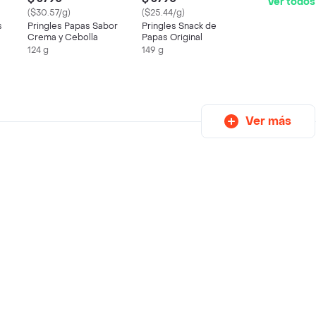
Ver todos
($30.57/g)
($25.44/g)
s
Pringles Papas Sabor
Pringles Snack de
Crema y Cebolla
Papas Original
124 g
149 g
Ver más