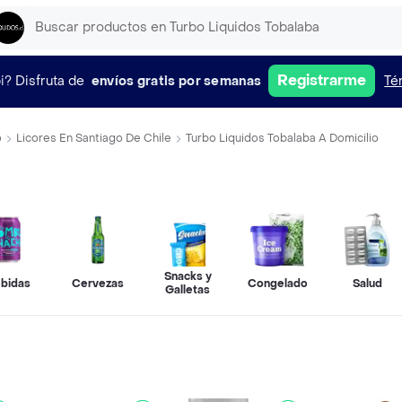
Registrarme
i?
Disfruta de
envíos gratis por semanas
Té
o
Licores En Santiago De Chile
Turbo Liquidos Tobalaba A Domicilio
Snacks y
bidas
Cervezas
Congelados
Salud
Galletas