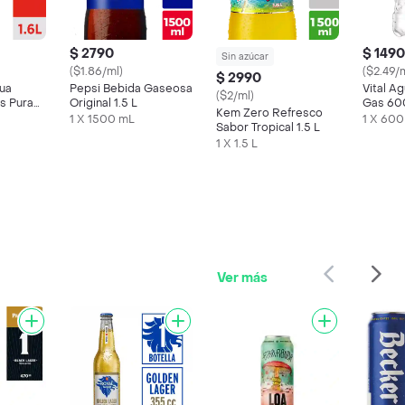
$ 2790
$ 1490
Sin azúcar
($1.86/ml)
($2.49/
$ 2990
ua
Pepsi Bebida Gaseosa
Vital Ag
($2/ml)
as Pura
Original 1.5 L
Gas 60
Kem Zero Refresco
 1.6 L
1 X 1500 mL
1 X 600
Sabor Tropical 1.5 L
1 X 1.5 L
Ver más