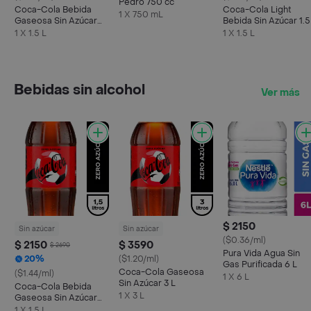
Pedro 750 cc
Coca-Cola Bebida
Coca-Cola Light
1 X 750 mL
Gaseosa Sin Azúcar
Bebida Sin Azúcar 1.5
1.5 L
1 X 1.5 L
1 X 1.5 L
Bebidas sin alcohol
Ver más
$ 2150
Sin azúcar
Sin azúcar
($0.36/ml)
$ 2150
$ 3590
$ 2690
Pura Vida Agua Sin
20%
($1.20/ml)
Gas Purificada 6 L
Coca-Cola Gaseosa
($1.44/ml)
1 X 6 L
Sin Azúcar 3 L
Coca-Cola Bebida
1 X 3 L
Gaseosa Sin Azúcar
1.5 L
1 X 1.5 L