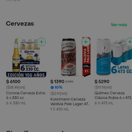
Cervezas
Ver más
$ 6100
$ 1390
$ 5290
$ 1550
($18.49/ml)
10%
($11.19/ml)
Corona Cerveza Extra
Quilmes Cerveza
($2.97/ml)
6 x 330 cc
Clásica Rubia 6 x 473
Kunstmann Cerveza
cc
6 X 330 mL
6 X 473 mL
Valdivia Pale Lager 470
cc
1 X 470 mL