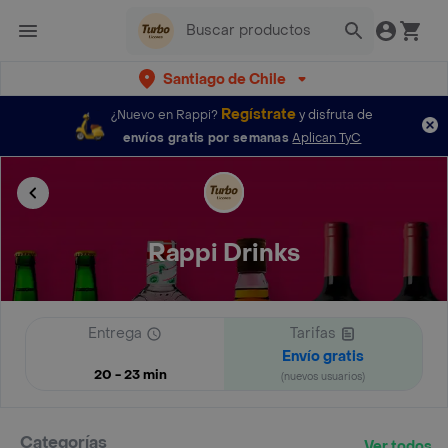
Santiago de Chile
Regístrate
¿Nuevo en Rappi?
y disfruta de
envíos gratis por semanas
Aplican TyC
Rappi Drinks
Entrega
Tarifas
Envío gratis
20 - 23 min
(nuevos usuarios)
Categorías
Ver todos