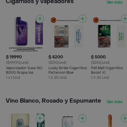
Cigarrillos y vapeadores
Ver más
$ 19.990
$ 4200
$ 5000
($19990/und)
($210/und)
($250/und)
Vaporizador Vuse GO
Lucky Strike Cigarrillos
Pall Mall Cigarrillos
8000 Grape Ice
Patterson Blue
Boost Xl
1 x 1 Und
1 X 20 Und
1 X 20 Und
Vino Blanco, Rosado y Espumante
Ver más