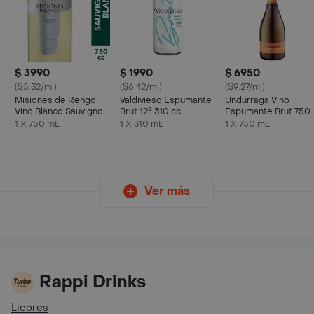
$ 3990
$ 1990
$ 6950
($5.32/ml)
($6.42/ml)
($9.27/ml)
Misiones de Rengo
Valdivieso Espumante
Undurraga Vino
Vino Blanco Sauvignon
Brut 12° 310 cc
Espumante Brut 750
Blanc 750 cc
cc
1 X 750 mL
1 X 310 mL
1 X 750 mL
Ver más
Rappi Drinks
Licores