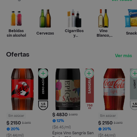
Bebidas
Cigarrillos
Vino
Cervezas
Snack
sin alcohol
y
Blanco,
vapeadores
Rosado y
Espumante
Ofertas
Ver más
$ 4830
$ 5490
Sin azúcar
Sin azúcar
12%
$ 2150
$ 2150
$ 2690
$ 2690
($6.45/ml)
20%
20%
Épica Vino Sangría San
($1.44/ml)
($1.44/ml)