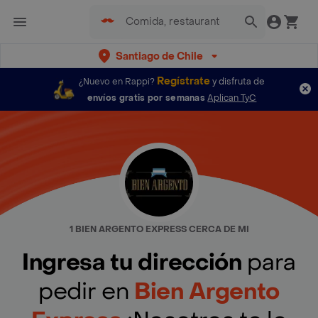
Santiago de Chile
Regístrate
¿Nuevo en Rappi?
y disfruta de
envíos gratis por semanas
Aplican TyC
1 BIEN ARGENTO EXPRESS CERCA DE MI
Ingresa tu dirección
para
pedir en
Bien Argento