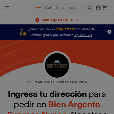
Santiago de Chile
Regístrate
¿Nuevo en Rappi?
y disfruta de
envíos gratis por semanas
Aplican TyC
1 BIEN ARGENTO EXPRESS EN NUNOA
Ingresa tu dirección
para
pedir en
Bien Argento