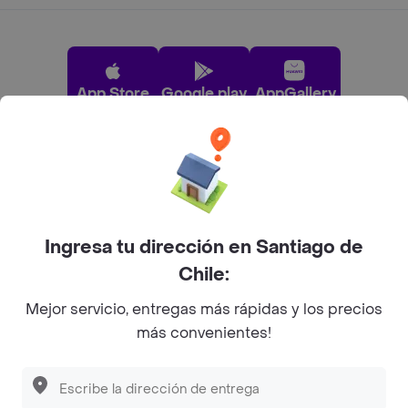
App Store
Google play
AppGallery
Pide tu comida favorita cerca de ti
Categorías
Ingresa tu dirección en Santiago de
Chile:
Únete a Rappi
Mejor servicio, entregas más rápidas y los precios
más convenientes!
Sobre Rappi
Descubre las
PROMOCIONES
que tenemos
para ti
Facebook
Twitter
Instagram