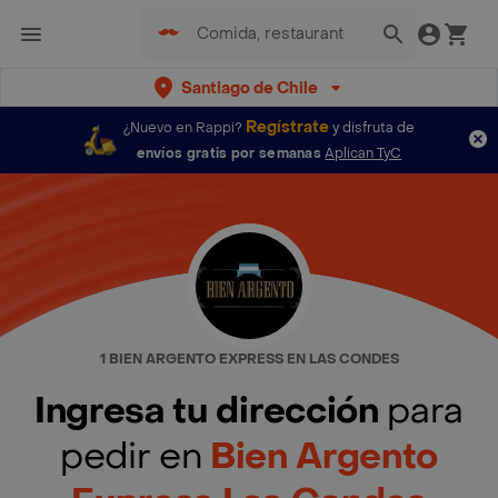
Santiago de Chile
Regístrate
¿Nuevo en Rappi?
y disfruta de
envíos gratis por semanas
Aplican TyC
1 BIEN ARGENTO EXPRESS EN LAS CONDES
Ingresa tu dirección
para
pedir en
Bien Argento