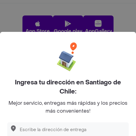
App Store
Google play
AppGallery
Pide tu comida favorita cerca de ti
Categorías
Ingresa tu dirección en Santiago de
Chile:
Únete a Rappi
Mejor servicio, entregas más rápidas y los precios
más convenientes!
Sobre Rappi
Descubre las
PROMOCIONES
que tenemos
para ti
Facebook
Twitter
Instagram