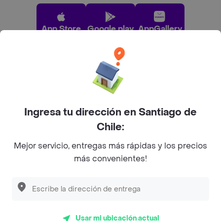
App Store
Google play
AppGallery
Pide tu comida favorita cerca de ti
Categorías
Ingresa tu dirección en Santiago de
Chile:
Únete a Rappi
Mejor servicio, entregas más rápidas y los precios
más convenientes!
Sobre Rappi
Descubre las
PROMOCIONES
que tenemos
para ti
Facebook
Twitter
Instagram
Usar mi ubicación actual
©
2026
Rappi Inc. All rights reserved.