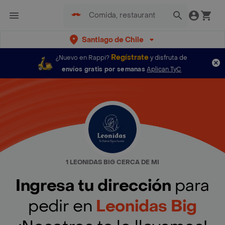
Santiago de Chile
Regístrate
¿Nuevo en Rappi?
y disfruta de
envíos gratis por semanas
Aplican TyC
1 LEONIDAS BIG CERCA DE MI
Ingresa tu dirección
para
pedir en
Leonidas Big