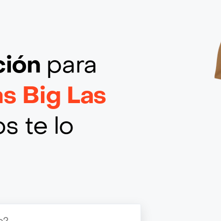
ción
para
s Big Las
s te lo