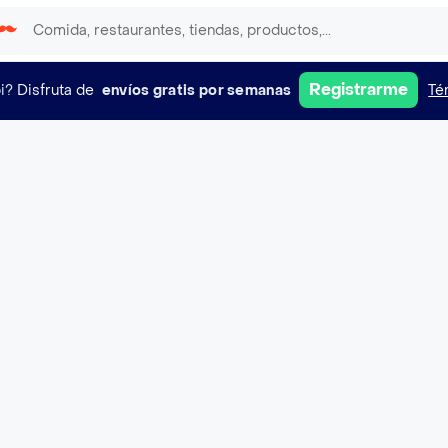
Registrarme
i?
Disfruta de
envíos gratis por semanas
Té