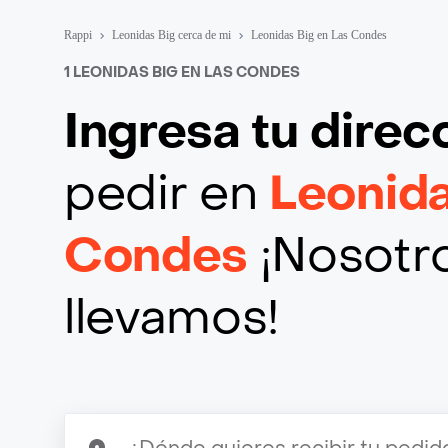
Rappi
Leonidas Big cerca de mi
Leonidas Big en Las Condes
1 LEONIDAS BIG EN LAS CONDES
Ingresa tu direc
pedir en
Leonida
Condes
¡Nosotro
llevamos!