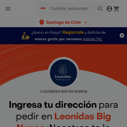
Santiago de Chile
Regístrate
¿Nuevo en Rappi?
y disfruta de
envíos gratis por semanas
Aplican TyC
1 LEONIDAS BIG EN NUNOA
Ingresa tu dirección
para
pedir en
Leonidas Big