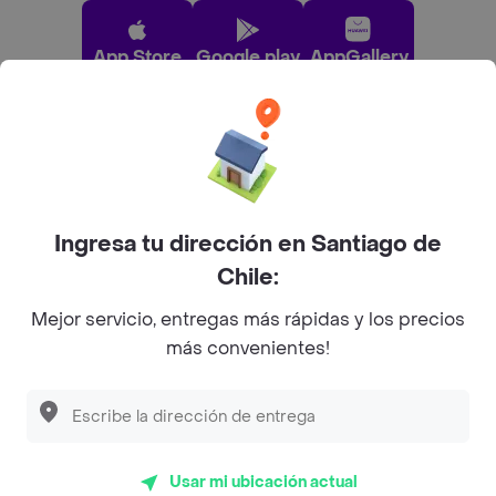
App Store
Google play
AppGallery
Pide tu comida favorita cerca de ti
Categorías
Ingresa tu dirección en Santiago de
Chile:
Únete a Rappi
Mejor servicio, entregas más rápidas y los precios
más convenientes!
Sobre Rappi
Descubre las
PROMOCIONES
que tenemos
para ti
Facebook
Twitter
Instagram
Usar mi ubicación actual
©
2026
Rappi Inc. All rights reserved.