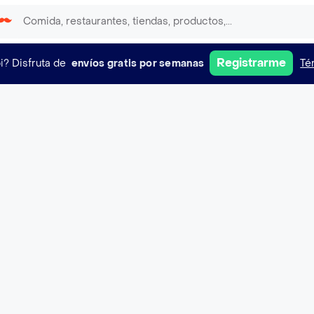
Registrarme
i?
Disfruta de
envíos gratis por semanas
Té