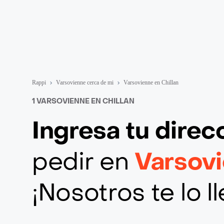
Rappi
Varsovienne cerca de mi
Varsovienne en Chillan
1 VARSOVIENNE EN CHILLAN
Ingresa tu direc
pedir en
Varsovi
¡Nosotros te lo 