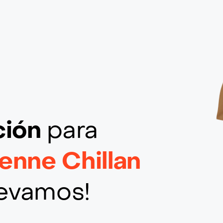
ción
para
enne Chillan
llevamos!