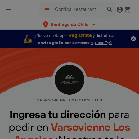
Santiago de Chile
Regístrate
¿Nuevo en Rappi?
y disfruta de
envíos gratis por semanas
Aplican TyC
1 VARSOVIENNE EN LOS ANGELES
Ingresa tu dirección
para
pedir en
Varsovienne Los