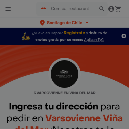
Santiago de Chile
Regístrate
¿Nuevo en Rappi?
y disfruta de
envíos gratis por semanas
Aplican TyC
3 VARSOVIENNE EN VIÑA DEL MAR
Ingresa tu dirección
para
pedir en
Varsovienne Viña