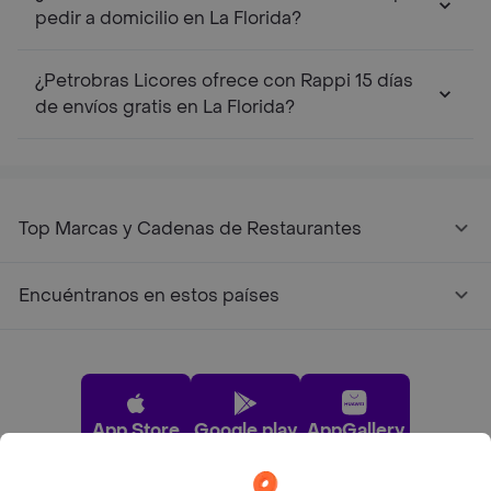
pedir a domicilio en La Florida?
¿Petrobras Licores ofrece con Rappi 15 días
de envíos gratis en La Florida?
Top Marcas y Cadenas de Restaurantes
Encuéntranos en estos países
App Store
Google play
AppGallery