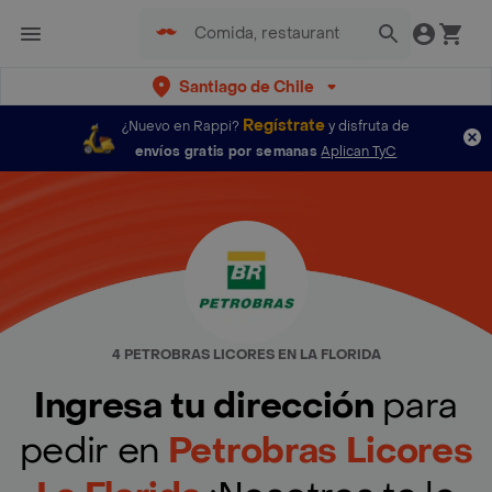
Santiago de Chile
Regístrate
¿Nuevo en Rappi?
y disfruta de
envíos gratis por semanas
Aplican TyC
4 PETROBRAS LICORES EN LA FLORIDA
Ingresa tu dirección
para
pedir en
Petrobras Licores