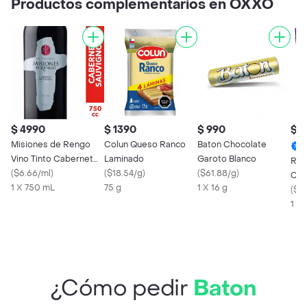
Productos complementarios en OXXO
$ 4990
$ 1390
$ 990
$ 
Misiones de Rengo
Colun Queso Ranco
Baton Chocolate
Vino Tinto Cabernet
Laminado
Garoto Blanco
Rol
Sauvignon 750 cc
(
$6.66/ml
)
(
$18.54/g
)
(
$61.88/g
)
Cen
1 X 750 mL
75 g
1 X 16 g
(
$16
1 X 
¿Cómo pedir
Baton