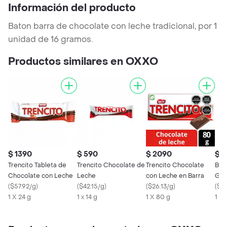
Información del producto
Baton barra de chocolate con leche tradicional, por 1
unidad de 16 gramos.
Productos similares en OXXO
$ 1390
$ 590
$ 2090
$ 
Trencito Tableta de
Trencito Chocolate de
Trencito Chocolate
Bat
Chocolate con Leche
Leche
con Leche en Barra
Gar
(
$57.92/g
)
(
$42.15/g
)
(
$26.13/g
)
(
$61
1 X 24 g
1 x 14 g
1 X 80 g
1 X 