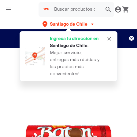
Santiago de Chile
Regístrate
¿Nuevo en Rappi?
y disfruta de
Ingresa tu dirección en
envíos gratis por semanas
Aplican TyC
Santiago de Chile
.
Mejor servicio,
entregas más rápidas y
los precios más
convenientes!