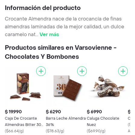
Información del producto
Crocante Almendra nace de la crocancia de finas
almendras laminadas de la mejor calidad, un dulce
caramelo nat
...
Ver más
Productos similares en Varsovienne -
Chocolates Y Bombones
$ 19.990
$ 6290
$ 6990
$ 
Caja De Crocante
Barra Leche Almendra
Caluga Chocolate
Cal
Almendras Bitter 300
36%
Nuez
(
$6
Grs
(
$66.64/g
)
(
$78.63/g
)
(
$69.90/g
)
Apr