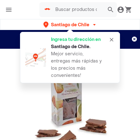
Santiago de Chile
Regístrate
¿Nuevo en Rappi?
y disfruta de
Ingresa tu dirección en
envíos gratis por semanas
Aplican TyC
Santiago de Chile
.
Mejor servicio,
entregas más rápidas y
los precios más
convenientes!