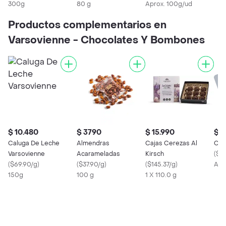
300g
80 g
Aprox. 100g/ud
Productos complementarios en
Varsovienne - Chocolates Y Bombones
$ 10.480
$ 3790
$ 15.990
$ 
Caluga De Leche
Almendras
Cajas Cerezas Al
Cal
Varsovienne
Acarameladas
Kirsch
(
$6
(
$69.90/g
)
(
$37.90/g
)
(
$145.37/g
)
Apr
150g
100 g
1 X 110.0 g