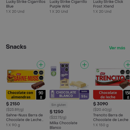
Lucky Strike Cigarrillos
Lucky Strike Cigarrillo
Lucky Strike Click
Blue
Purple Wild
Frost Xtend
1 X 20 Und
1 X 20 Und
1 X 20 Und
Snacks
Ver más
$ 2150
$ 3090
Sin gluten
($23.89/g)
($20.60/g)
$ 1250
Sahne-Nuss Barra de
Trencito Barra de
($22.73/g)
Chocolate de Leche
Chocolate de Leche
Milka Chocolate
con Almendras
1 X 90 g
1 X 150 g
Blanco