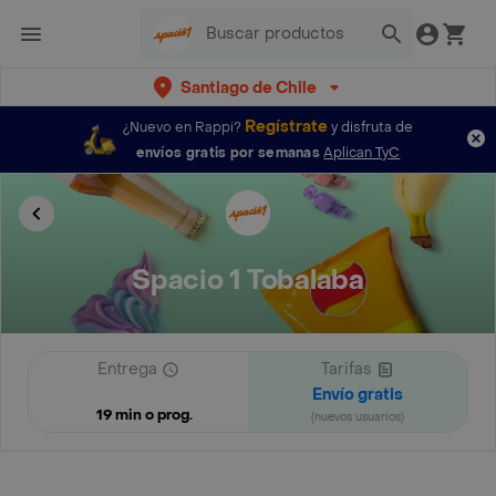
Santiago de Chile
Regístrate
¿Nuevo en Rappi?
y disfruta de
envíos gratis por semanas
Aplican TyC
Spacio 1 Tobalaba
Entrega
Tarifas
Envío gratis
19 min o prog.
(nuevos usuarios)