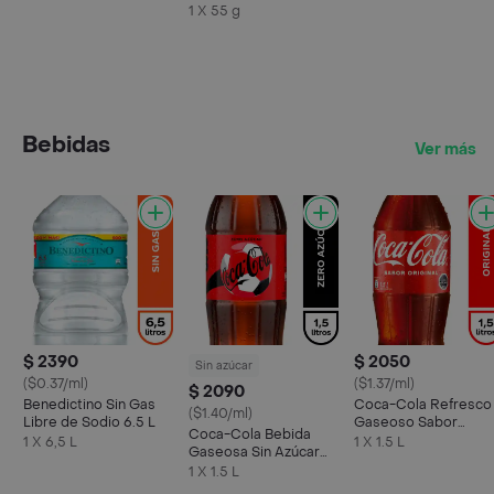
1 X 55 g
Bebidas
Ver más
$ 2390
$ 2050
Sin azúcar
($0.37/ml)
($1.37/ml)
$ 2090
Benedictino Sin Gas
Coca-Cola Refresco
($1.40/ml)
Libre de Sodio 6.5 L
Gaseoso Sabor
Coca-Cola Bebida
Original 1.5 L
1 X 6,5 L
1 X 1.5 L
Gaseosa Sin Azúcar
1.5 L
1 X 1.5 L