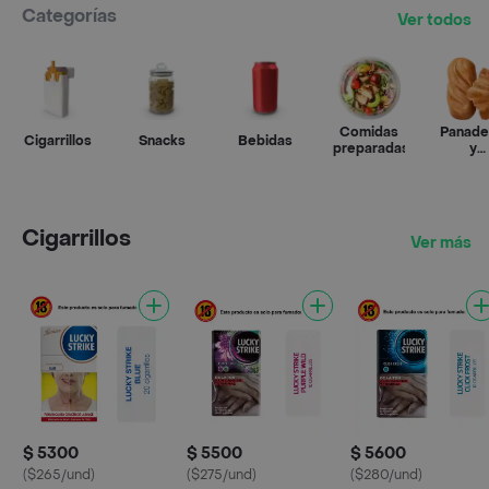
Categorías
Ver todos
Comidas
Panade
Cigarrillos
Snacks
Bebidas
preparadas
y
pastele
Cigarrillos
Ver más
$ 5300
$ 5500
$ 5600
($265/und)
($275/und)
($280/und)