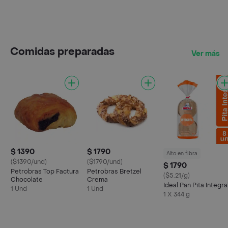
Comidas preparadas
Ver más
$ 1390
$ 1790
Alto en fibra
($1390/und)
($1790/und)
$ 1790
Petrobras Top Factura
Petrobras Bretzel
($5.21/g)
Chocolate
Crema
Ideal Pan Pita Integra
1 Und
1 Und
1 X 344 g