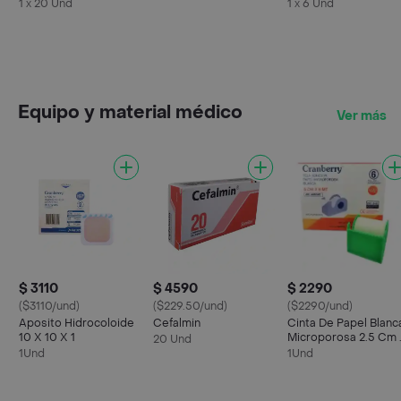
1 x 20 Und
1 x 6 Und
Equipo y material médico
Ver más
$ 3110
$ 4590
$ 2290
($3110/und)
($229.50/und)
($2290/und)
Aposito Hidrocoloide
Cefalmin
Cinta De Papel Blanc
10 X 10 X 1
Microporosa 2.5 Cm
20 Und
9 Mt
1Und
1Und