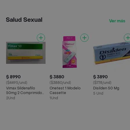
Salud Sexual
Ver más
$ 8990
$ 3880
$ 3890
($4495/und)
($3880/und)
($778/und)
Vimax Sildenafilo
Onetest 1 Modelo
Disilden 50 Mg
50mg 2 Comprimidos
Cassette
5 Und
Masticables
2Und
1Und