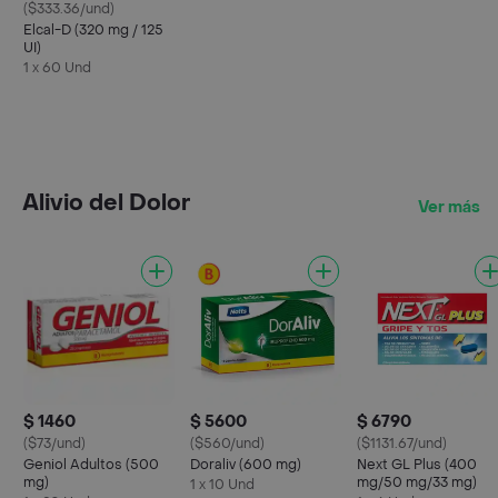
($333.36/und)
Elcal-D (320 mg / 125
UI)
1 x 60 Und
Alivio del Dolor
Ver más
$ 1460
$ 5600
$ 6790
($73/und)
($560/und)
($1131.67/und)
Geniol Adultos (500
Doraliv (600 mg)
Next GL Plus (400
mg)
mg/50 mg/33 mg)
1 x 10 Und