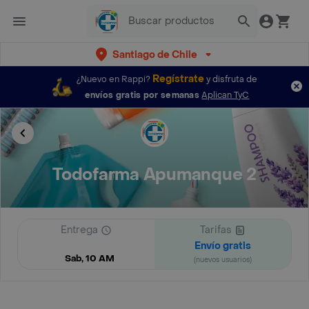
Santiago de Chile
Regístrate
¿Nuevo en Rappi?
y disfruta de
envíos gratis por semanas
Aplican TyC
Todofarma Apumanque 2
Entrega
Tarifas
Envío gratis
Sab, 10 AM
(nuevos usuarios)