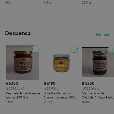
Madurado
200 Grs
40 g
1 Und
200 g
Despensa
Ver más
$ 6350
$ 6190
$ 5250
($6350/und)
($30.95/g)
($5250/und)
Mermelada De Tomate
Dips De Garbanzo
Mermelada De
Wenuy 230 Grs
Árabe (hummus) 200
Cebolla Al Vino Tinto
Grs
Wenuy 160 Grs
1Und
200 g
1Und