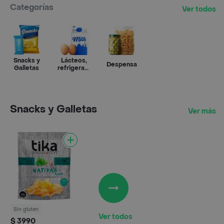
Categorías
Ver todos
Snacks y
Lácteos,
Despensa
Galletas
refrigerados
y huevos
Snacks y Galletas
Ver más
Sin gluten
Ver todos
$ 3990