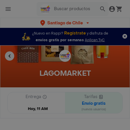
Santiago de Chile
Regístrate
¿Nuevo en Rappi?
y disfruta de
envíos gratis por semanas
Aplican TyC
LAGOMARKET
Entrega
Tarifas
Envío gratis
Hoy, 11 AM
(nuevos usuarios)