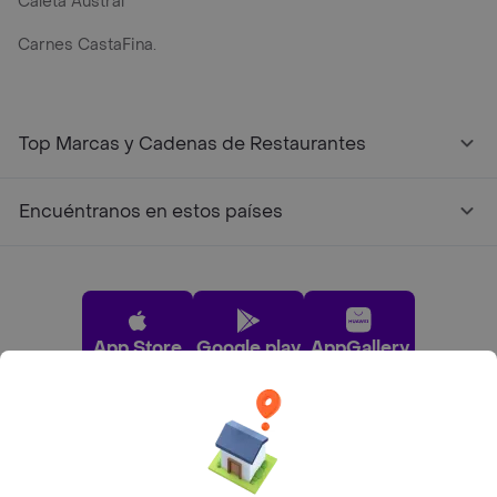
Caleta Austral
Carnes CastaFina.
Top Marcas y Cadenas de Restaurantes
Encuéntranos en estos países
App Store
Google play
AppGallery
Pide tu comida favorita cerca de ti