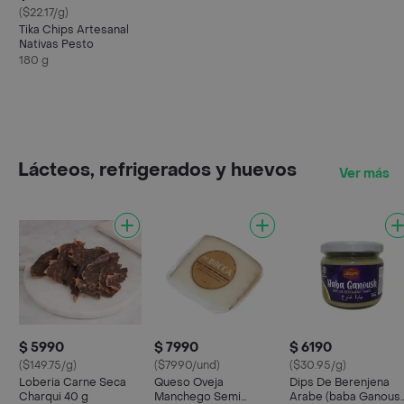
($22.17/g)
Tika Chips Artesanal
Nativas Pesto
180 g
Lácteos, refrigerados y huevos
Ver más
$ 5990
$ 7990
$ 6190
($149.75/g)
($7990/und)
($30.95/g)
Loberia Carne Seca
Queso Oveja
Dips De Berenjena
Charqui 40 g
Manchego Semi
Arabe (baba Ganous