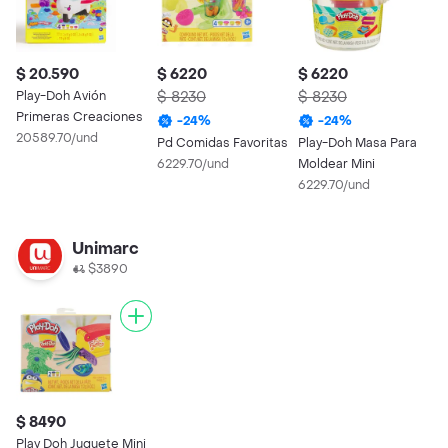
$ 20.590
$ 6220
$ 6220
$
Play-Doh Avión
$ 8230
$ 8230
$
Primeras Creaciones
-
24
%
-
24
%
20589.70/und
Pd Comidas Favoritas
Play-Doh Masa Para
P
6229.70/und
Moldear Mini
M
6229.70/und
4
Unimarc
$3890
$ 8490
Play Doh Juguete Mini