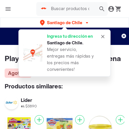
Santiago de Chile
Regístrate
¿Nuevo en Rappi?
y disfruta de
Ingresa tu dirección en
envíos gratis por semanas
Aplican TyC
Santiago de Chile
.
Mejor servicio,
entregas más rápidas y
Play Doh Peppa Pig Crea Y Disena
los precios más
convenientes!
Agotado
Productos similares:
Lider
$3890