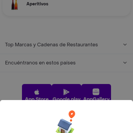
Aperitivos
Top Marcas y Cadenas de Restaurantes
Encuéntranos en estos países
App Store
Google play
AppGallery
Pide tu comida favorita cerca de ti