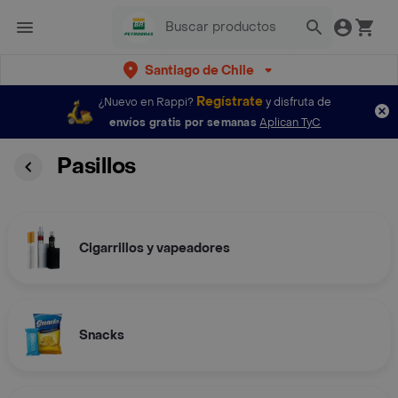
Santiago de Chile
Regístrate
¿Nuevo en Rappi?
y disfruta de
envíos gratis por semanas
Aplican TyC
Pasillos
Cigarrillos y vapeadores
Snacks