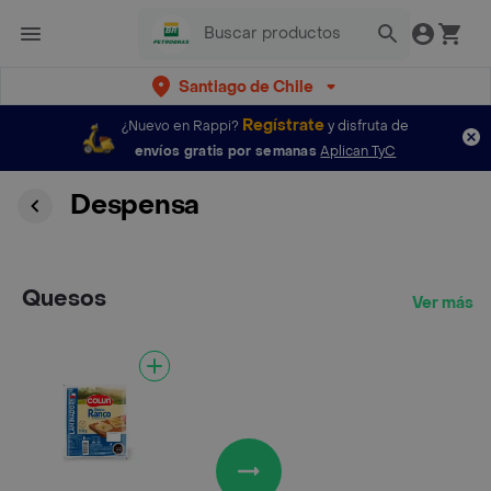
Santiago de Chile
Regístrate
¿Nuevo en Rappi?
y disfruta de
envíos gratis por semanas
Aplican TyC
Despensa
Quesos
Ver más