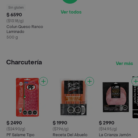
Sin gluten
Ver todos
$ 6590
($13.18/g)
Colun Queso Ranco
Laminado
500 g
Charcutería
Ver más
$ 2490
$ 1990
$ 2990
($24.90/g)
($7.96/g)
($14.95/g)
PF Salame Tipo
Receta Del Abuelo
La Crianza Jamón