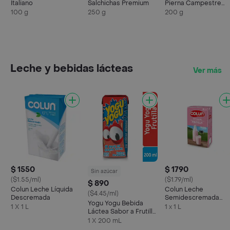
Italiano
Salchichas Premium
Pierna Campestre
Ahumado
100 g
250 g
200 g
Leche y bebidas lácteas
Ver más
$ 1550
$ 1790
Sin azúcar
($1.55/ml)
($1.79/ml)
$ 890
Colun Leche Líquida
Colun Leche
($4.45/ml)
Descremada
Semidescremada
Yogu Yogu Bebida
Frutilla
1 X 1 L
1 x 1 L
Láctea Sabor a Frutilla
sin Azúcar
1 X 200 mL