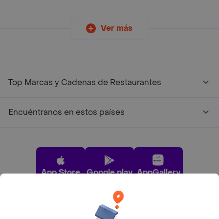
Ver más
Top Marcas y Cadenas de Restaurantes
Encuéntranos en estos países
App Store
Google play
AppGallery