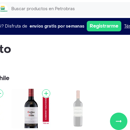
Registrarme
i?
Disfruta de
envíos gratis por semanas
Té
to
hile