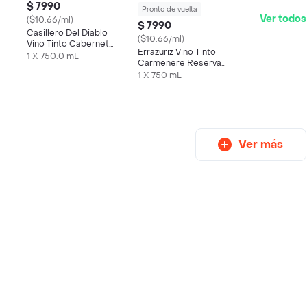
$ 7990
Pronto de vuelta
Ver todos
($10.66/ml)
$ 7990
Casillero Del Diablo
($10.66/ml)
Vino Tinto Cabernet
Errazuriz Vino Tinto
Sauvignon 750 mL
1 X 750.0 mL
Carmenere Reserva
750 cc
1 X 750 mL
Ver más