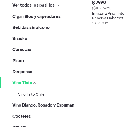
$ 7990
Ver todos los pasillos
($10.66/ml)
Errazuriz Vino Tinto
Cigarrillos y vapeadores
Reserva Cabernet
Sauvignon 750 cc
1 X 750 mL
Bebidas sin alcohol
Snacks
Cervezas
Pisco
Despensa
Vino Tinto
Vino Tinto Chile
Vino Blanco, Rosado y Espumante
Cocteles