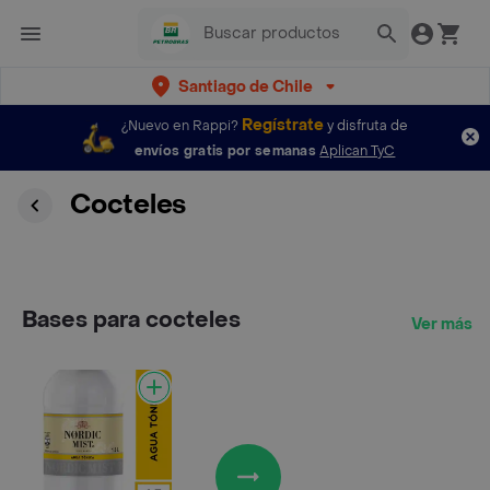
Santiago de Chile
Regístrate
¿Nuevo en Rappi?
y disfruta de
envíos gratis por semanas
Aplican TyC
Cocteles
Bases para cocteles
Ver más