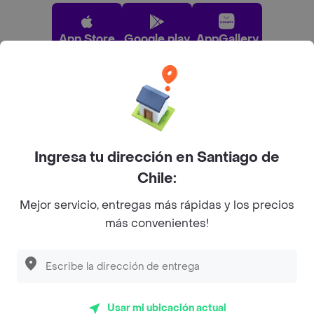
App Store
Google play
AppGallery
Pide tu comida favorita cerca de ti
Categorías
Ingresa tu dirección en Santiago de
Chile:
Únete a Rappi
Mejor servicio, entregas más rápidas y los precios
más convenientes!
Sobre Rappi
Facebook
Twitter
Instagram
Usar mi ubicación actual
©
2026
Rappi Inc. All rights reserved.