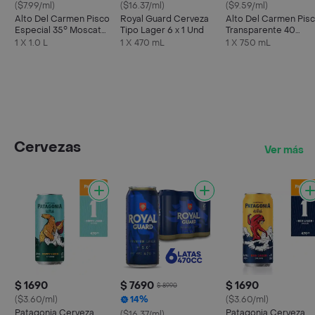
($7.99/ml)
($16.37/ml)
($9.59/ml)
Alto Del Carmen Pisco
Royal Guard Cerveza
Alto Del Carmen Pis
Especial 35° Moscatel
Tipo Lager 6 x 1 Und
Transparente 40
100% Uvas Finas 1 L
Grados 750 cc
1 X 1.0 L
1 X 470 mL
1 X 750 mL
Cervezas
Ver más
$ 1690
$ 7690
$ 1690
$ 8990
($3.60/ml)
14%
($3.60/ml)
Patagonia Cerveza
Patagonia Cerveza
($16.37/ml)