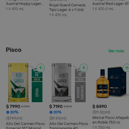
Austral Hoppy Lager
Austral Red Lager 4
Royal Guard Cerveza
en Lata 470 cc
cc
1 X 470 mL
1 X 470.0 mL
Tipo Lager 6 x 1 Und
1 X 470 mL
Pisco
Ver más
$ 7990
$ 7190
$ 8490
$ 9990
$ 8990
20%
20%
($11.32/ml)
Mistral Pisco Añejad
($7.99/ml)
($9.59/ml)
en Roble 750 cc
Alto Del Carmen Pisco
Alto Del Carmen Pisco
1 X 750 mL
Especial 35° Moscatel
Transparente 40