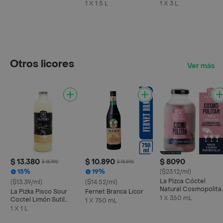
1.5 L
1 X 1.5 L
1 X 3 L
Otros licores
Ver más
$ 13.380
$ 10.890
$ 8090
$ 15.790
$ 13.590
15%
19%
($23.12/ml)
La Pizca Cóctel
($13.39/ml)
($14.52/ml)
Natural Cosmopolita
La Pizka Pisco Sour
Fernet Branca Licor
350 cc
1 X 350 mL
Coctel Limón Sutil
1 X 750 mL
Clásico
1 X 1 L