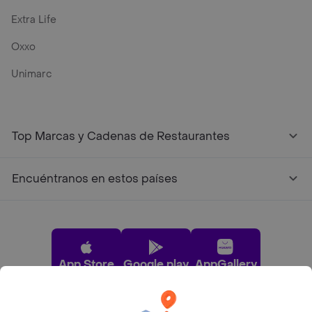
Extra Life
Oxxo
Unimarc
Top Marcas y Cadenas de Restaurantes
Encuéntranos en estos países
App Store
Google play
AppGallery