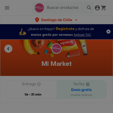
Santiago de Chile
Regístrate
¿Nuevo en Rappi?
y disfruta de
envíos gratis por semanas
Aplican TyC
Mi Market
Entrega
Tarifas
Envío gratis
16 - 31 min
(nuevos usuarios)