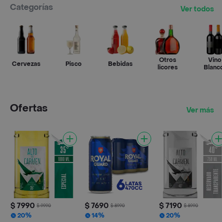
Categorías
Ver todos
Otros
Vino
Cervezas
Pisco
Bebidas
licores
Blanc
Rosado
Espuma
Ofertas
Ver más
$ 7990
$ 7690
$ 7190
$ 9990
$ 8990
$ 8990
20%
14%
20%