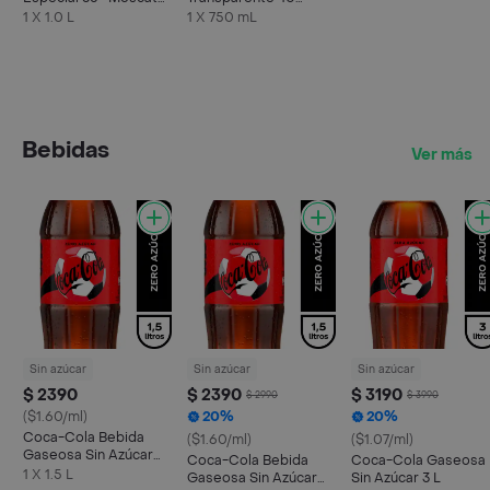
100% Uvas Finas 1 L
Grados 750 cc
1 X 1.0 L
1 X 750 mL
Bebidas
Ver más
Sin azúcar
Sin azúcar
Sin azúcar
$ 2390
$ 2390
$ 3190
$ 2990
$ 3990
($1.60/ml)
20%
20%
Coca-Cola Bebida
($1.60/ml)
($1.07/ml)
Gaseosa Sin Azúcar
Coca-Cola Bebida
Coca-Cola Gaseosa
1.5 L
1 X 1.5 L
Gaseosa Sin Azúcar
Sin Azúcar 3 L